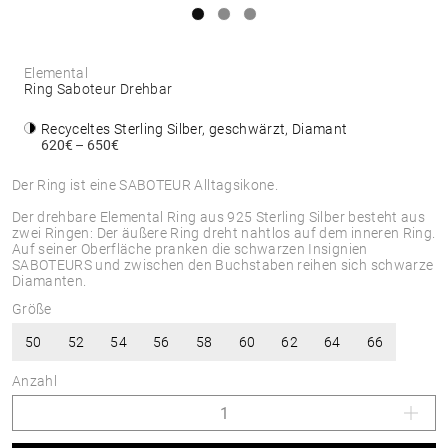
Elemental
Ring Saboteur Drehbar
Recyceltes Sterling Silber, geschwärzt, Diamant
620€ – 650€
Der Ring ist eine SABOTEUR Alltagsikone.
Der drehbare Elemental Ring aus 925 Sterling Silber besteht aus
zwei Ringen: Der äußere Ring dreht nahtlos auf dem inneren Ring.
Auf seiner Oberfläche pranken die schwarzen Insignien
SABOTEURS und zwischen den Buchstaben reihen sich schwarze
Diamanten.
Größe
50
52
54
56
58
60
62
64
66
Anzahl