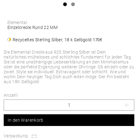
Elemental
Einzelcreole Rund 22 MM
Recyceltes Sterling Silber, 18 k Gelbgold
170€
Die Elemental Creole aus 925 Sterling Silber ist Dein
natürliches/müheloses und schlichtes Fundament für jeden Tag.
Sie ist eine unabhängige Liebeserklärung an den Minimalismus
oder die perfekte Ergänzung weiterer Ohrringe. Ob einzeln oder zu
zweit. Style sie individuell. Extravagant oder schlicht. Wie und
wohin Dein heutiger Tag Dich auch leiten möge. Der Pin besteht
aus 18K Gelbgold.
Anzahl
In den Warenkorb
Verpackung