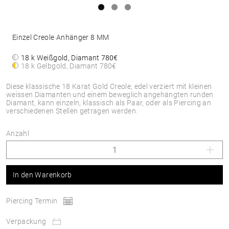
Einzel Creole Anhänger 8 MM
18 k Weißgold, Diamant
780€
18 k Gelbgold, Diamant
780€
Diese klassische 18 Karat Gold Creole, edel verziert mit kleinen
weissen Diamanten und einem beweglich angehängten runden
Diamant, kann einzeln, klassisch als Paar, oder als Piercing an
verschiedenen Stellen getragen werden.
Anzahl
In den Warenkorb
Piercing Termin
Verpackung