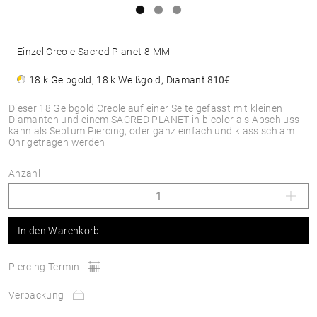
Einzel Creole Sacred Planet 8 MM
18 k Gelbgold, 18 k Weißgold, Diamant
810€
Dieser 18 Gelbgold Creole auf einer Seite gefasst mit kleinen
Diamanten und einem SACRED PLANET in bicolor als Abschluss
kann als Septum Piercing, oder ganz einfach und klassisch am
Ohr getragen werden
Anzahl
In den Warenkorb
Piercing Termin
Verpackung