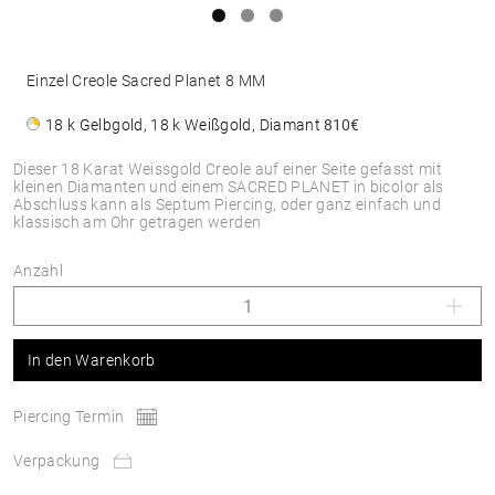
Einzel Creole Sacred Planet 8 MM
18 k Gelbgold, 18 k Weißgold, Diamant
810€
Dieser 18 Karat Weissgold Creole auf einer Seite gefasst mit
kleinen Diamanten und einem SACRED PLANET in bicolor als
Abschluss kann als Septum Piercing, oder ganz einfach und
klassisch am Ohr getragen werden
Anzahl
In den Warenkorb
Piercing Termin
Verpackung