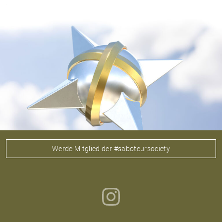
Werde Mitglied der #saboteursociety