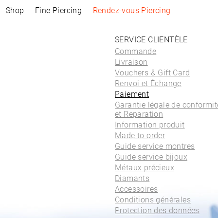
Shop
Fine Piercing
Rendez-vous Piercing
SERVICE CLIENTÈLE
Collections
Information
Produits
Acheter par Style
Information sur le piercing
Commande
Livraison
ELEMENTAL
Rendez-vous Piercing
TOUS LES PRODUITS
TOUS LES PIERCINGS
Rendez-vous Piercing
Vouchers & Gift Card
SACRA
ACCESSOIRES
WHITE DIAMONDS
À propos des Piercings
À propos des Piercings
Renvoi et Échange
FINE PIERCING
MONTRES
ROUND STONES
Emplacement des
Emplacement des Piercings
ACCESSOIRE⁠S
BIJOUX
COLEURS
Paiement
Piercings
Soins
CRÉOLES
BRACELETS & JONCS
Garantie légale de conformit
Soins
FAQs
CLICKER
BRACELETS FINS
et Reparation
FAQs
HIGH-END
BAGUES
Information produit
SOLITAIRE
ALLIANCES
Made to order
SYMBOLS
CHAÎNES
Guide service montres
EAR CHAIN
COLLIERS FINS
Guide service bijoux
PIERCING TUBE
PENDENTIFS & CHAÎNE
DE CORPS
Métaux précieux
CLOUS D'OREILLES
Diamants
BOUCLES D'OREILLES
Accessoires
CRÉOLES
Conditions générales
BASIC
Protection des données
TOUS LES PIERCINGS