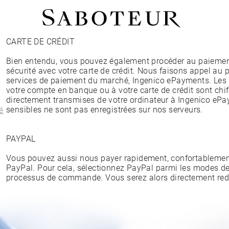
CARTE DE CRÉDIT
Acheter par Type
Bien entendu, vous pouvez également procéder au paiement
LOBE
sécurité avec votre carte de crédit. Nous faisons appel au p
HÉLIX
services de paiement du marché, Ingenico ePayments. Les i
CONQUE
votre compte en banque ou à votre carte de crédit sont chi
FLAT
directement transmises de votre ordinateur à Ingenico eP
TRAGUS
sensibles ne sont pas enregistrées sur nos serveurs.
é
ANTI-HÉLIX
DAITH
SEPTUM
PAYPAL
NARINE
ANTI-TRAGUS
Vous pouvez aussi nous payer rapidement, confortablement
PayPal. Pour cela, sélectionnez PayPal parmi les modes de
processus de commande. Vous serez alors directement redi