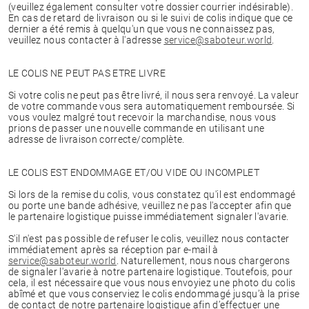
(veuillez également consulter votre dossier courrier indésirable).
En cas de retard de livraison ou si le suivi de colis indique que ce
dernier a été remis à quelqu'un que vous ne connaissez pas,
veuillez nous contacter à l'adresse
service@saboteur.world
.
LE COLIS NE PEUT PAS ETRE LIVRE
Si votre colis ne peut pas être livré, il nous sera renvoyé. La valeur
de votre commande vous sera automatiquement remboursée. Si
vous voulez malgré tout recevoir la marchandise, nous vous
prions de passer une nouvelle commande en utilisant une
adresse de livraison correcte/complète.
LE COLIS EST ENDOMMAGE ET/OU VIDE OU INCOMPLET
Si lors de la remise du colis, vous constatez qu'il est endommagé
ou porte une bande adhésive, veuillez ne pas l'accepter afin que
le partenaire logistique puisse immédiatement signaler l'avarie.
S'il n'est pas possible de refuser le colis, veuillez nous contacter
immédiatement après sa réception par e-mail à
service@saboteur.world
. Naturellement, nous nous chargerons
de signaler l'avarie à notre partenaire logistique. Toutefois, pour
cela, il est nécessaire que vous nous envoyiez une photo du colis
abîmé et que vous conserviez le colis endommagé jusqu’à la prise
de contact de notre partenaire logistique afin d’effectuer une