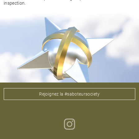
inspection.
Rejoignez la #saboteursociety