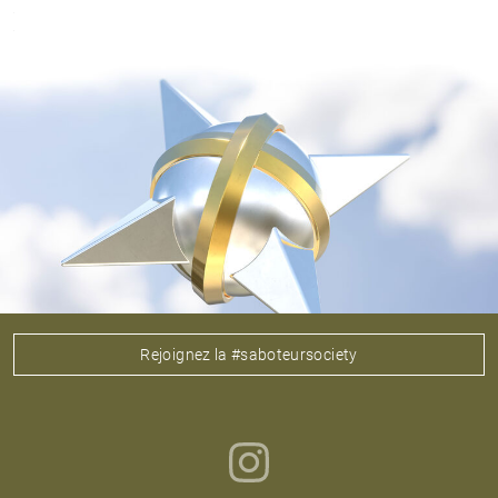
Rejoignez la #saboteursociety