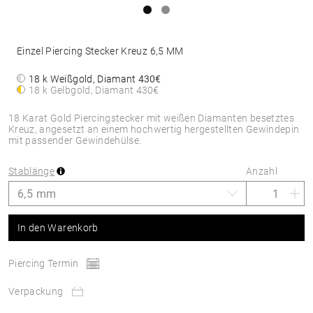
Einzel Piercing Stecker Kreuz 6,5 MM
18 k Weißgold, Diamant
430€
18 k Gelbgold, Diamant
430€
18 Karat Gold Piercingstecker mit weißen Diamanten besetztes
Kreuz, angesetzt an einem hochwertig hergestellten Gewindepin
mit passender Gewindehülse.
Stablänge
Anzahl
In den Warenkorb
Piercing Termin
Verpackung