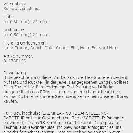
Verschluss:
Schraubverschluss
Höhe:
ca. 6,50 mm (0,26 Inch)
Stablänge:
ca. 6,50 mm (0,26 Inch)
Piercing Ohrlocharten:
Lobe, Tragus, Conch, Outer Conch, Flat, Helix, Forward Helix
Artikelnummer:
3117SPI-09
Downsizing:
Bitte beachte, dass dieser Artikel aus zwei Bestandteilen besteht:
Aufsatz und Rückteil (in der jeweils angegebenen Länge). Solltest
Du in Zukunft (z. B. nachdem ein Erst-Piercing vollständig
ausgeheilt ist) das Rückteil in einer anderen Länge benötigen,
kannst Du Dir eine kürzere Gewindehülse in einem unserer Stores
kaufen.
18 K Gewindehülse (EXEMPLARISCHE DARSTELLUNG):
SABOTEUR hat eine Gewindehülse für die SABOTEUR-Piercings
entwickelt, die aus 18-karätigem Gold besteht. Diese präzise
Technik aus Gewindehülse und Gewindepin ermöglicht es uns,
eine der fortschrittlichsten Piercing-Technologien anzubieten.