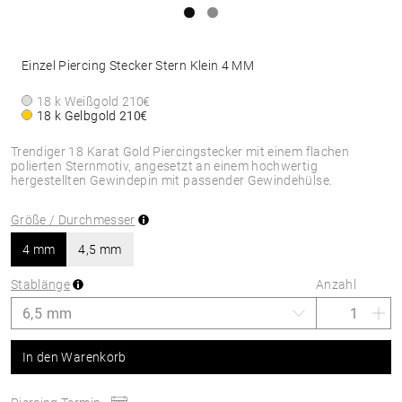
Einzel Piercing Stecker Stern Klein 4 MM
18 k Weißgold
210€
18 k Gelbgold
210€
Trendiger 18 Karat Gold Piercingstecker mit einem flachen
polierten Sternmotiv, angesetzt an einem hochwertig
hergestellten Gewindepin mit passender Gewindehülse.
Größe / Durchmesser
4 mm
4,5 mm
Stablänge
Anzahl
In den Warenkorb