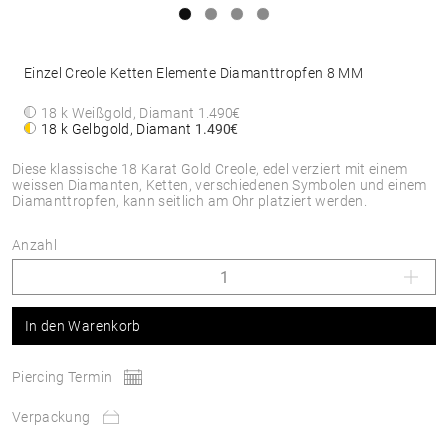
Einzel Creole Ketten Elemente Diamanttropfen 8 MM
18 k Weißgold, Diamant
1.490€
18 k Gelbgold, Diamant
1.490€
Diese klassische 18 Karat Gold Creole, edel verziert mit einem
weissen Diamanten, Ketten, verschiedenen Symbolen und einem
Diamanttropfen, kann seitlich am Ohr platziert werden.
Anzahl
In den Warenkorb
Piercing Termin
Verpackung