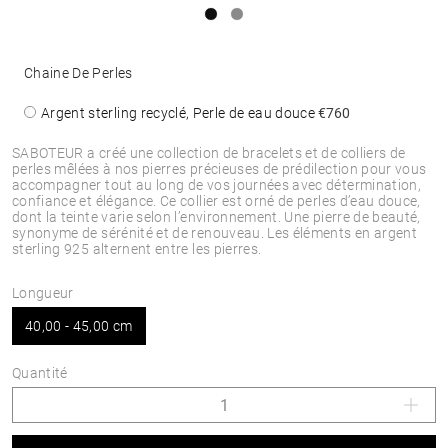
Chaine De Perles
Argent sterling recyclé, Perle de eau douce
€760
SABOTEUR a créé une collection de bracelets et de colliers de
perles mêlées à nos pierres précieuses de prédilection pour vous
accompagner tout au long de vos journées avec détermination,
confiance et élégance. Ce collier est orné de perles d’eau douce,
dont la teinte varie selon l’environnement. Une pierre de beauté,
synonyme de sérénité et de renouveau. Les éléments en argent
sterling 925 alternent entre les pierres.
Longueur
40,00 - 45,00 cm
Quantité