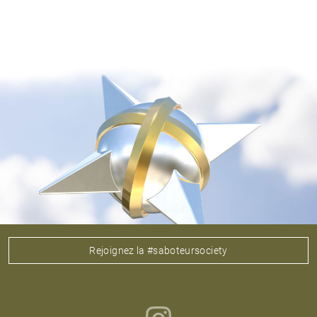
Rejoignez la #saboteursociety