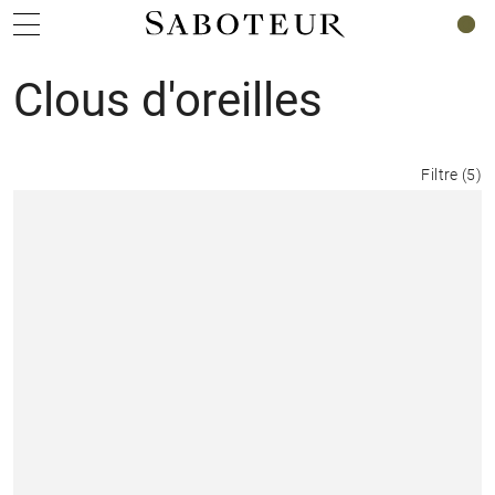
0
Clous d'oreilles
Filtre
(
5
)