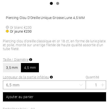
Piercing Clou D’Oreille Unique Grosse Lune 4,5 MM
Or blanc
€230
Or jaune
€230
Piercing clou d’oreille classique en or 18 ct, en forme de lune plate
et polie, monté sur une tige filetée de haute qualité assortie d’un
tube fileté.
Taille / Diamètre
3,5 mm
4,5 mm
Longueur de la partie inférieu
Quantité
Ajouter au panier