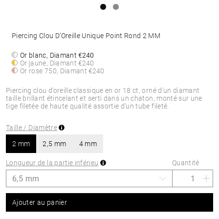
Piercing Clou D’Oreille Unique Point Rond 2 MM
Or blanc, Diamant
€240
Or jaune, Diamant
€240
Or rose 750, Diamant
€240
Piercing clou d’oreille classique en or 18 ct, orné d’un diamant
taille brillant étincelant et serti dans un chaton, monté sur une
tige filetée de haute qualité assortie d’un tube fileté.
Taille / Diamètre
2 mm
2,5 mm
4 mm
Longueur de la partie inférieu
Quantité
Ajouter au panier