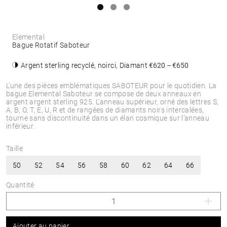
Elemental
Bague Rotatif Saboteur
Argent sterling recyclé, noirci, Diamant
€620 – €650
L’une des pièces emblématiques SABOTEUR pour le quotidien. La
bague Elemental Saboteur se compose de deux anneaux en
argent argent sterling 925. L’anneau supérieur, orné des lettres S,
A, B, O, T, E, U, R et de rangées de diamants noirs intercalées,
tourne sans discontinuité dans un élan cosmique sur l’anneau
inférieur.
Taille
50
52
54
56
58
60
62
64
66
Quantité
Ajouter au panier