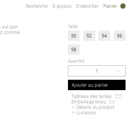
Recherche
À propos
S’identifier
Panier
0
 sur son
Taille
oigt comme
50
52
54
56
58
Quantité
Ajouter au panier
Tableau des tailles
Emballage bijou
Détails du produit
Livraison