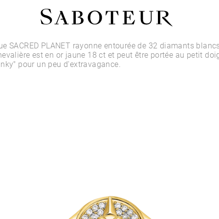
Acheter par Type
ue SACRED PLANET rayonne entourée de 32 diamants blancs
evalière est en or jaune 18 ct et peut être portée au petit d
inky" pour un peu d'extravagance.
LOBE
HÉLIX
CONQUE
FLAT
TRAGUS
ANTI-HÉLIX
DAITH
SEPTUM
NARINE
ANTI-TRAGUS