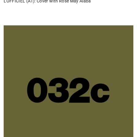
L'OFFICIEL (AT): Cover with Rose May Alaba