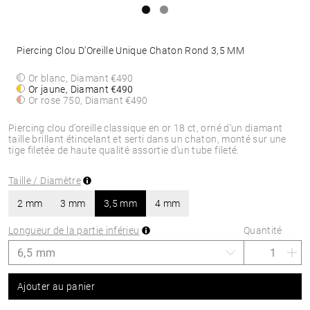
Piercing Clou D’Oreille Unique Chaton Rond 3,5 MM
Or blanc, Diamant
€490
Or jaune, Diamant
€490
Or rose 750, Diamant
€490
Piercing clou d’oreille classique en or 18 ct, orné d’un diamant
taille brillant étincelant et serti dans un chaton, monté sur une
tige filetée de haute qualité assortie d’un tube fileté.
Taille / Diamètre
2 mm
3 mm
3,5 mm
4 mm
Longueur de la partie inférieu
Quantité
Ajouter au panier