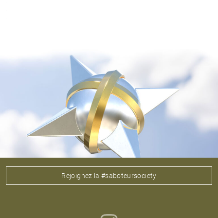
Rejoignez la #saboteursociety