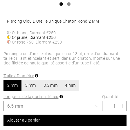
Piercing Clou D’Oreille Unique Chaton Rond 2 MM
Or blanc, Diamant
€250
Or jaune, Diamant
€250
Or rose 750, Diamant
€250
Piercing clou d’oreille classique en or 18 ct, orné d’un diamant
taille brillant étincelant et serti dans un chaton, monté sur une
tige filetée de haute qualité assortie d’un tube fileté.
Taille / Diamètre
2 mm
3 mm
3,5 mm
4 mm
Longueur de la partie inférieu
Quantité
Ajouter au panier