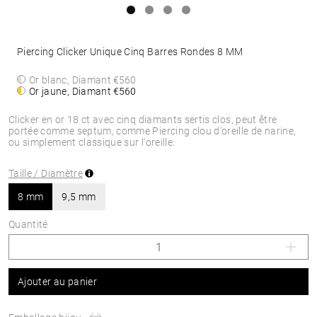
Piercing Clicker Unique Cinq Barres Rondes 8 MM
Or blanc, Diamant
€560
Or jaune, Diamant
€560
Clicker en or 18 ct avec cinq diamants sertis clos, peut être
portée comme septum, comme Piercing clou d'oreille de narine,
ou simplement classique sur l'oreille.
Taille / Diamètre
8 mm
9,5 mm
Quantité
Ajouter au panier