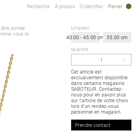
Recherche
À propos
S’identifier
Panier
0
 être portée
Longueur
comme vous le
40.00 - 45.00 cm
55.00 cm
Quantité
Cet article est
exclusivement disponible
dans certains magasins
SABOTEUR. Contactez-
nous pour en savoir plus
sur l'article de votre choix
lors d'un rendez-vous
personnel en magasin.
Prendre contact