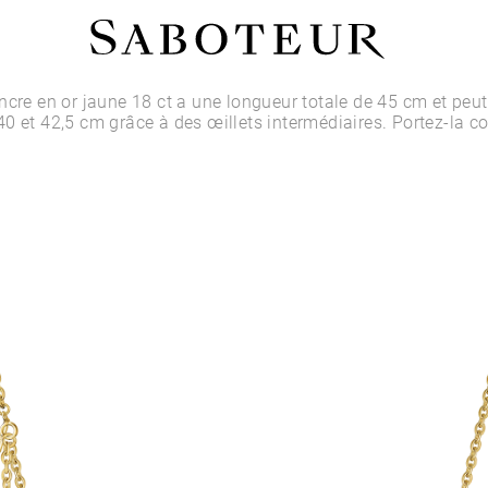
Acheter par Type
ncre en or jaune 18 ct a une longueur totale de 45 cm et peut
0 et 42,5 cm grâce à des œillets intermédiaires. Portez-la 
LOBE
HÉLIX
CONQUE
FLAT
TRAGUS
ANTI-HÉLIX
DAITH
SEPTUM
NARINE
ANTI-TRAGUS