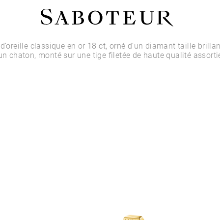
Acheter par Type
d’oreille classique en or 18 ct, orné d’un diamant taille brilla
 un chaton, monté sur une tige filetée de haute qualité assorti
LOBE
HÉLIX
CONQUE
FLAT
TRAGUS
ANTI-HÉLIX
DAITH
SEPTUM
NARINE
ANTI-TRAGUS