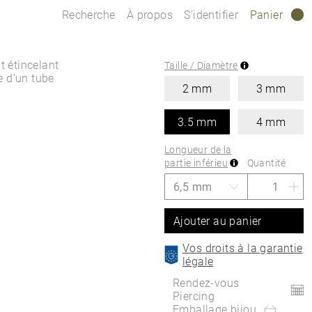
Recherche
À propos
S’identifier
Panier
0
nt étincelant
Taille / Diamètre
e d’un tube
2 mm
3 mm
3.5 mm
4 mm
Longueur de la
partie inférieu
Quantité
Ajouter au panier
Vos droits à la garantie
légale
Rendez-vous
Piercing
Emballage bijou