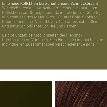
Eine neue Kollektion bereichert unsere Schmuckpracht
Wir zelebrieren den Körperkult mit einer spektakulären
Kollektion von Ohrringen und Schmuckstücken. Gefertigt
aus erstklassigen Materialien: 18 Karat Gold, Saphiren,
Rubinen und einer Vielzahl von Diamanten; echte Steine
und natürlich brillante Schliffe und Farben.
Es gibt unzählige Möglichkeiten der Piercing-
Kombinationen. Vom perfekten Einzelpiercing bis hin zum
individuellen Zusammenspiel verschiedener Designs.