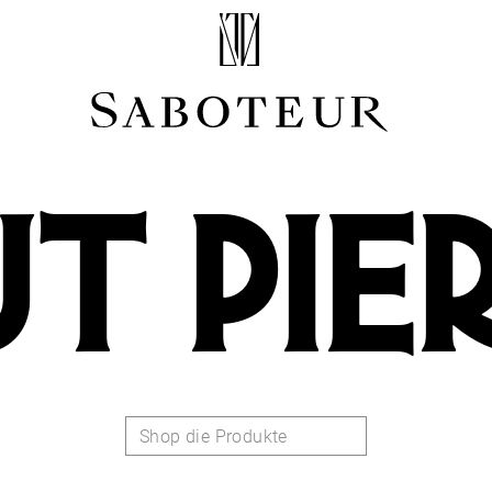
Shop by Area
LOBE
HELIX
T PIE
CONCH
FLAT
TRAGUS
FORWARD HELIX
DAITH
SEPTUM
NOSTRIL
ANTITRAGUS
Shop die Produkte