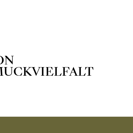
ON
MUCKVIELFALT