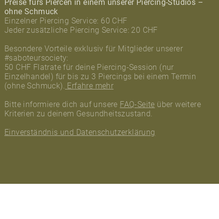
Preise fürs Piercen in einem unserer Piercing-Studios –
ohne Schmuck
Einzelner Piercing Service: 60 CHF
Jeder zusätzliche Piercing Service: 20 CHF
Besondere Vorteile exklusiv für Mitglieder unserer
#saboteursociety:
50 CHF Flatrate für deine Piercing-Session (nur
Einzelhandel) für bis zu 3 Piercings bei einem Termin
(ohne Schmuck).
Erfahre mehr
Bitte informiere dich auf unsere
FAQ-Seite
über weitere
Kriterien zu deinem Gesundheitszustand.
Einverständnis und Datenschutzerklärung