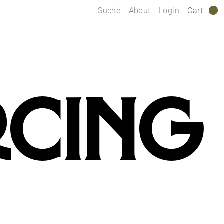
Suche
About
Login
Cart
0
RCING