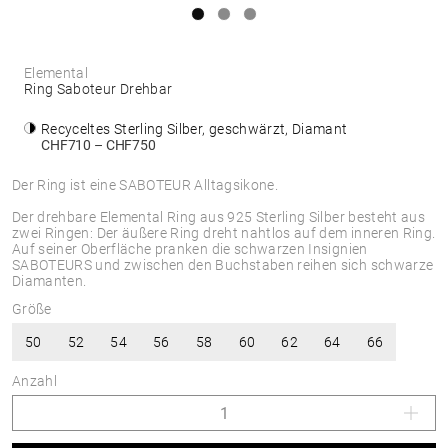
Elemental
Ring Saboteur Drehbar
Recyceltes Sterling Silber, geschwärzt, Diamant
CHF710 – CHF750
Der Ring ist eine SABOTEUR Alltagsikone.
Der drehbare Elemental Ring aus 925 Sterling Silber besteht aus
zwei Ringen: Der äußere Ring dreht nahtlos auf dem inneren Ring.
Auf seiner Oberfläche pranken die schwarzen Insignien
SABOTEURS und zwischen den Buchstaben reihen sich schwarze
Diamanten.
Größe
50
52
54
56
58
60
62
64
66
Anzahl