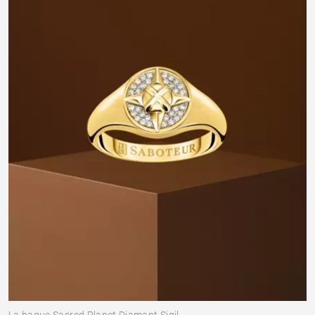
La bague Sacred Planet Diamant Sigil