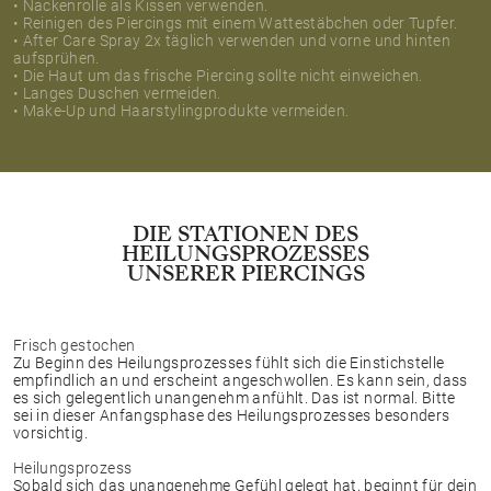
• Nackenrolle als Kissen verwenden.
• Reinigen des Piercings mit einem Wattestäbchen oder Tupfer.
• After Care Spray 2x täglich verwenden und vorne und hinten
aufsprühen.
• Die Haut um das frische Piercing sollte nicht einweichen.
• Langes Duschen vermeiden.
• Make-Up und Haarstylingprodukte vermeiden.
DIE STATIONEN DES
HEILUNGSPROZESSES
UNSERER PIERCINGS
Frisch gestochen
Zu Beginn des Heilungsprozesses fühlt sich die Einstichstelle
empfindlich an und erscheint angeschwollen. Es kann sein, dass
es sich gelegentlich unangenehm anfühlt. Das ist normal. Bitte
sei in dieser Anfangsphase des Heilungsprozesses besonders
vorsichtig.
Heilungsprozess
Sobald sich das unangenehme Gefühl gelegt hat, beginnt für dein