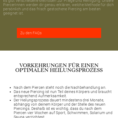
Es gibt verschiedene Methoden zur Pflege und Reinigung. Unsere
PiercerInnen werden dir genau erklären, welche Methode für dich
persönlich und das frisch gestochene Piercing am besten
geeignet ist.
Zu den FAQs
VORKEHRUNGEN FÜR EINEN
OPTIMALEN HEILUNGSPROZESS
Nach dem Piercen steht noch die Nachbehandlung an.
Das neue Piercing ist nun Teil deines Körpers und braucht
entsprechend Aufmerksamkeit.
Der Heilungsprozess dauert mindestens drei Monate,
abhängig von deinem Körper und der Stelle des neuen
Piercings. Deshalb ist es wichtig, dass du nach dem
Piercen vier Wochen auf Sport, Schwimmen, Solarium und
Sauna verzichtest.