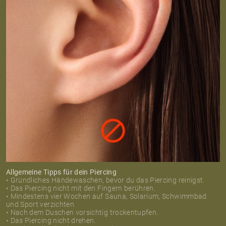
Allgemeine Tipps für dein Piercing
• Gründliches Händewaschen, bevor du das Piercing reinigst.
• Das Piercing nicht mit den Fingern berühren.
• Mindestens vier Wochen auf Sauna, Solarium, Schwimmbad
und Sport verzichten.
• Nach dem Duschen vorsichtig trockentupfen.
• Das Piercing nicht drehen.