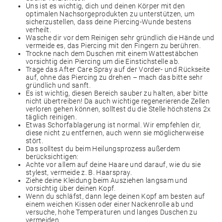
Uns ist es wichtig, dich und deinen Körper mit den
optimalen Nachsorgeprodukten zu unterstützen, um
sicherzustellen, dass deine Piercing-Wunde bestens
verheilt.
Wasche dir vor dem Reinigen sehr gründlich die Hände und
vermeide es, das Piercing mit den Fingern zu berühren.
Trockne nach dem Duschen mit einem Wattestäbchen
vorsichtig dein Piercing um die Einstichstelle ab.
Trage das After Care Spray auf der Vorder- und Rückseite
auf, ohne das Piercing zu drehen ­– mach das bitte sehr
gründlich und sanft.
Es ist wichtig, diesen Bereich sauber zu halten, aber bitte
nicht übertreiben! Da auch wichtige regenerierende Zellen
verloren gehen können, solltest du die Stelle höchstens 2x
täglich reinigen.
Etwas Schorfablagerung ist normal. Wir empfehlen dir,
diese nicht zu entfernen, auch wenn sie möglicherweise
stört.
Das solltest du beim Heilungsprozess außerdem
berücksichtigen:
Achte vor allem auf deine Haare und darauf, wie du sie
stylest, vermeide z. B. Haarspray.
Ziehe deine Kleidung beim Ausziehen langsam und
vorsichtig über deinen Kopf.
Wenn du schläfst, dann lege deinen Kopf am besten auf
einem weichen Kissen oder einer Nackenrolle ab und
versuche, hohe Temperaturen und langes Duschen zu
vermeiden.