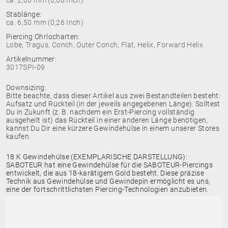
ca. 2,00 mm (0,08 Inch)
Stablänge:
ca. 6,50 mm (0,26 Inch)
Piercing Ohrlocharten:
Lobe, Tragus, Conch, Outer Conch, Flat, Helix, Forward Helix
Artikelnummer:
3017SPI-09
Downsizing:
Bitte beachte, dass dieser Artikel aus zwei Bestandteilen besteht:
Aufsatz und Rückteil (in der jeweils angegebenen Länge). Solltest
Du in Zukunft (z. B. nachdem ein Erst-Piercing vollständig
ausgeheilt ist) das Rückteil in einer anderen Länge benötigen,
kannst Du Dir eine kürzere Gewindehülse in einem unserer Stores
kaufen.
18 K Gewindehülse (EXEMPLARISCHE DARSTELLUNG):
SABOTEUR hat eine Gewindehülse für die SABOTEUR-Piercings
entwickelt, die aus 18-karätigem Gold besteht. Diese präzise
Technik aus Gewindehülse und Gewindepin ermöglicht es uns,
eine der fortschrittlichsten Piercing-Technologien anzubieten.