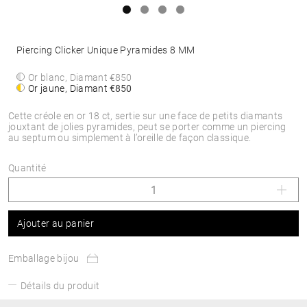
Piercing Clicker Unique Pyramides 8 MM
Or blanc, Diamant
€850
Or jaune, Diamant
€850
Cette créole en or 18 ct, sertie sur une face de petits diamants
jouxtant de jolies pyramides, peut se porter comme un piercing
au septum ou simplement à l’oreille de façon classique.
Quantité
Ajouter au panier
Emballage bijou
Détails du produit