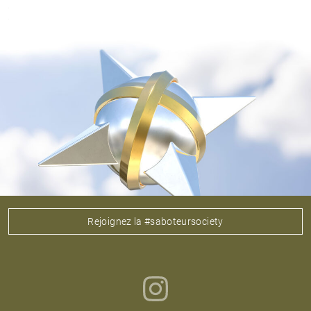
Rejoignez la #saboteursociety