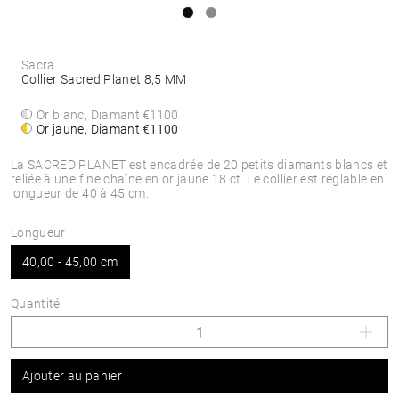
Sacra
Collier Sacred Planet 8,5 MM
Or blanc, Diamant
€1100
Or jaune, Diamant
€1100
La SACRED PLANET est encadrée de 20 petits diamants blancs et
reliée à une fine chaîne en or jaune 18 ct. Le collier est réglable en
longueur de 40 à 45 cm.
Longueur
40,00 - 45,00 cm
Quantité
Ajouter au panier