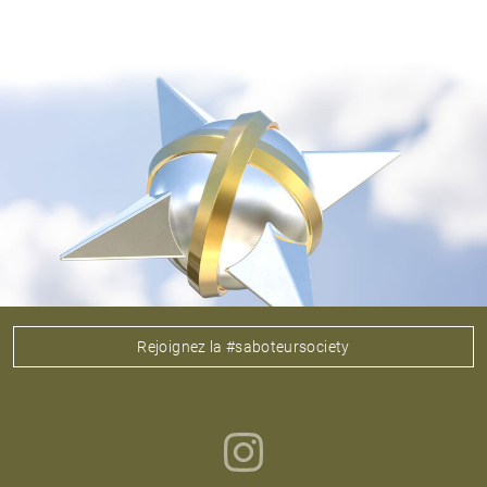
Rejoignez la #saboteursociety