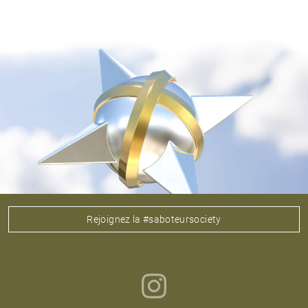
Rejoignez la #saboteursociety