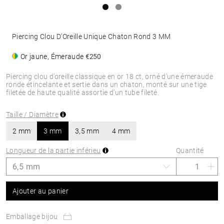
Piercing Clou D’Oreille Unique Chaton Rond 3 MM
Or jaune, Émeraude
€250
Piercing clou d’oreille classique en or 18 ct, orné d’une émeraude
ronde étincelante et sertie dans un chaton, monté sur une tige
filetée de haute qualité assortie d’un tube fileté.
Taille / Diamètre
2 mm
3 mm
3,5 mm
4 mm
Longueur de la partie inférieu
Quantité
Ajouter au panier
Emballage bijou