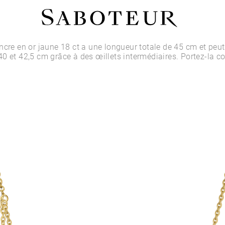
Acheter par Type
ncre en or jaune 18 ct a une longueur totale de 45 cm et peut
0 et 42,5 cm grâce à des œillets intermédiaires. Portez-la 
LOBE
HÉLIX
CONQUE
FLAT
TRAGUS
ANTI-HÉLIX
DAITH
SEPTUM
NARINE
ANTI-TRAGUS