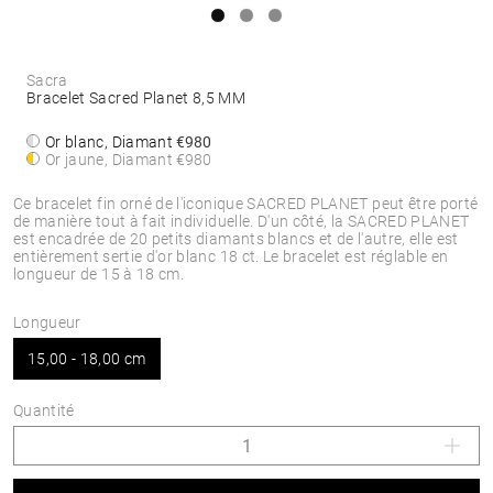
Sacra
Bracelet Sacred Planet 8,5 MM
Or blanc, Diamant
€980
Or jaune, Diamant
€980
Ce bracelet fin orné de l'iconique SACRED PLANET peut être porté
de manière tout à fait individuelle. D'un côté, la SACRED PLANET
est encadrée de 20 petits diamants blancs et de l'autre, elle est
entièrement sertie d'or blanc 18 ct. Le bracelet est réglable en
longueur de 15 à 18 cm.
Longueur
15,00 - 18,00 cm
Quantité