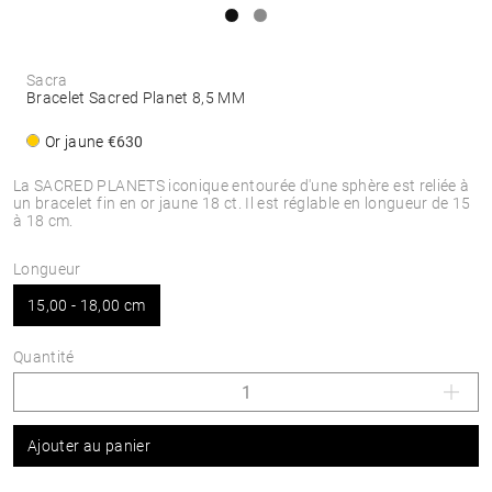
Sacra
Bracelet Sacred Planet 8,5 MM
Or jaune
€630
La SACRED PLANETS iconique entourée d'une sphère est reliée à
un bracelet fin en or jaune 18 ct. Il est réglable en longueur de 15
à 18 cm.
Longueur
15,00 - 18,00 cm
Quantité
Ajouter au panier