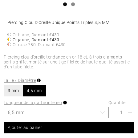
Piercing Clou D’Oreille Unique Points Triples 4,5 MM
Or blanc, Diamant
€430
Or jaune, Diamant
€430
Or rose 750, Diamant
€430
Piercing clou d’oreille tendance en or 18 ct, à trois diamants
sertis griffe, monté sur une tige filetée de haute qualité assortie
d’un tube fileté.
Taille / Diamètre
3 mm
4,5 mm
Longueur de la partie inférieu
Quantité
Ajouter au panier