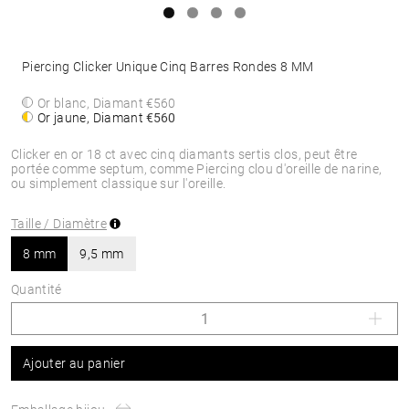
Piercing Clicker Unique Cinq Barres Rondes 8 MM
Or blanc, Diamant
€560
Or jaune, Diamant
€560
Clicker en or 18 ct avec cinq diamants sertis clos, peut être
portée comme septum, comme Piercing clou d'oreille de narine,
ou simplement classique sur l'oreille.
Taille / Diamètre
8 mm
9,5 mm
Quantité
Ajouter au panier