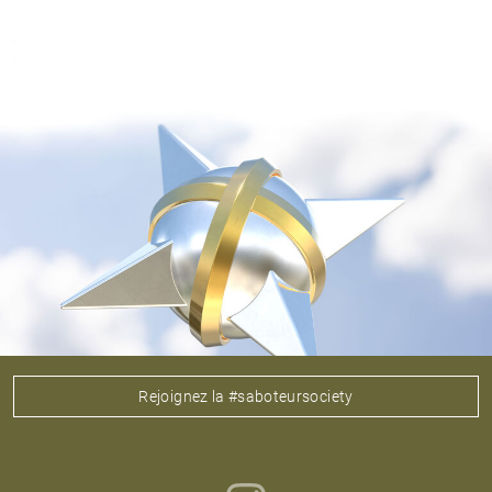
Rejoignez la #saboteursociety