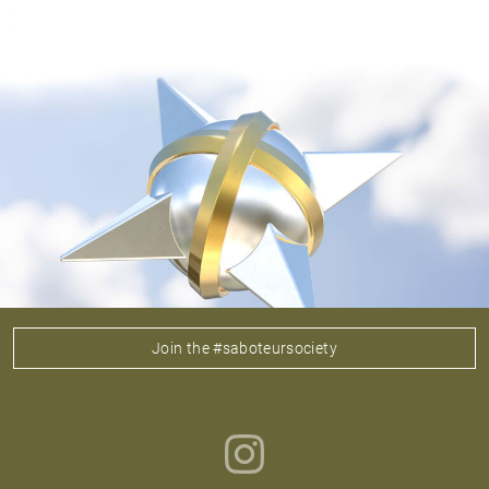
Join the #saboteursociety