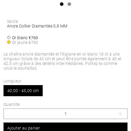
Sacra
Ancre Collier Diamantée 0,9 MM
Or blanc
€760
Or jaune
€760
La chaîne ancre diamantée et filigrane en or blanc 18 ct a une
longueur totale de 45 cm et peut être portée également à 40 et
42,5 cm grâce à des œillets intermédiaires. Portez-la comme
vous le souhaitez.
Longueur
40,00 - 45,00 cm
Quantité
Ajouter au panier