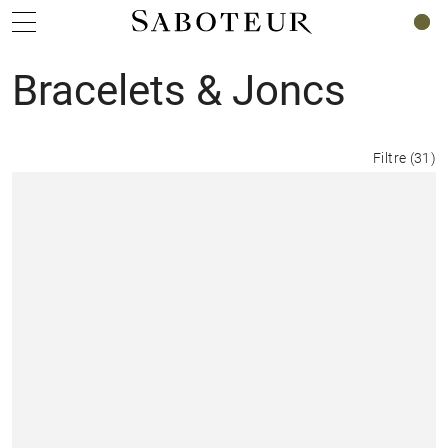
0
Bracelets & Joncs
Filtre
(
31
)