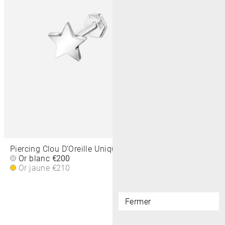
Piercing Clou D’Oreille Unique Grande Étoile 4,5 MM
Or blanc
€200
Or jaune
€210
Fermer