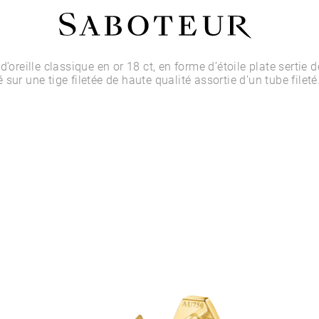
Acheter par Type
d’oreille classique en or 18 ct, en forme d’étoile plate sertie
sur une tige filetée de haute qualité assortie d’un tube fileté
LOBE
HÉLIX
CONQUE
FLAT
TRAGUS
ANTI-HÉLIX
DAITH
SEPTUM
NARINE
ANTI-TRAGUS