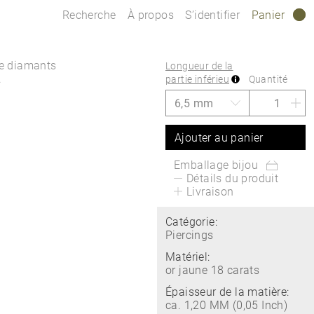
Recherche
À propos
S’identifier
Panier
0
 de diamants
Longueur de la
.
partie inférieu
Quantité
Ajouter au panier
Emballage bijou
Détails du produit
Livraison
Catégorie:
Piercings
Matériel:
or jaune 18 carats
Épaisseur de la matière:
ca. 1,20 MM (0,05 Inch)