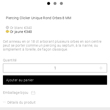
Piercing Clicker Unique Rond Orbes 8 MM
Or blanc
€340
Or jaune
€340
Cet anneau en or 18 ct arborant plusieurs orbes en son centre
peut se porter comme un piercing au septum, à la narine, ou
simplement à l’oreille, de façon classique.
Quantité
Ajouter au panier
Emballage bijou
Détails du produit