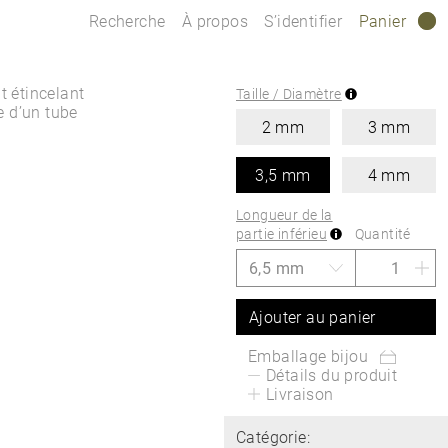
Recherche
À propos
S’identifier
Panier
0
nt étincelant
Taille / Diamètre
e d’un tube
2 mm
3 mm
3,5 mm
4 mm
Longueur de la
partie inférieu
Quantité
Ajouter au panier
Emballage bijou
Détails du produit
Livraison
Catégorie: