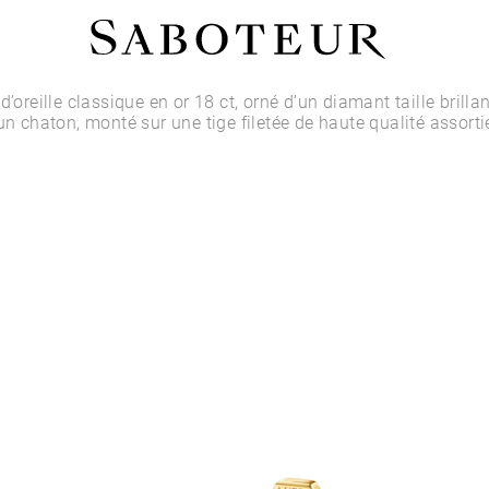
Acheter par Type
d’oreille classique en or 18 ct, orné d’un diamant taille brilla
 un chaton, monté sur une tige filetée de haute qualité assorti
LOBE
HÉLIX
CONQUE
FLAT
TRAGUS
ANTI-HÉLIX
DAITH
SEPTUM
NARINE
ANTI-TRAGUS