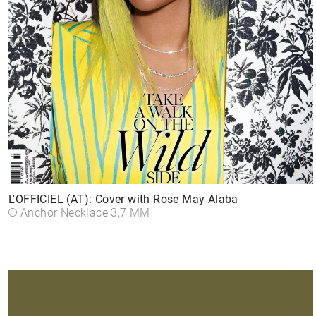
L'OFFICIEL (AT): Cover with Rose May Alaba
Anchor Necklace 3,7 MM