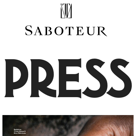
Shop by Area
LOBE
HELIX
CONCH
PRESS
FLAT
TRAGUS
FORWARD HELIX
DAITH
SEPTUM
NOSTRIL
ANTITRAGUS