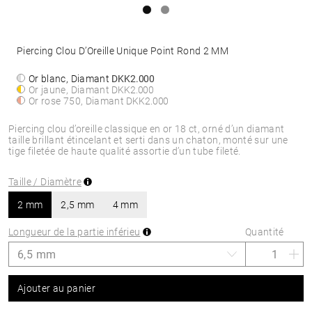
Piercing Clou D’Oreille Unique Point Rond 2 MM
Or blanc, Diamant
DKK2.000
Or jaune, Diamant
DKK2.000
Or rose 750, Diamant
DKK2.000
Piercing clou d’oreille classique en or 18 ct, orné d’un diamant
taille brillant étincelant et serti dans un chaton, monté sur une
tige filetée de haute qualité assortie d’un tube fileté.
Taille / Diamètre
2 mm
2,5 mm
4 mm
Longueur de la partie inférieu
Quantité
Ajouter au panier